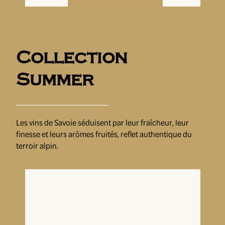
Collection
Summer
Cépage : Altesse
Ton : structurés et vifs, dotés d’une belle
richesse aromatique mêlant des notes
de fleurs blanches, d’acacia et de coing.
Les vins de Savoie séduisent par leur fraîcheur, leur
finesse et leurs arômes fruités, reflet authentique du
terroir alpin.