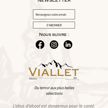
NEWSLETTER
authentique.
Nous suivre :
Rosé de Savoie
Du terroir aux plus belles
sélections
L’abus d’alcool est dangereux pour la santé.